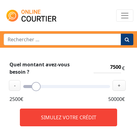
Main Navigation
Search for:
Quel montant avez-vous
€
besoin ?
-
+
2500€
50000€
SIMULEZ VOTRE CRÉDIT