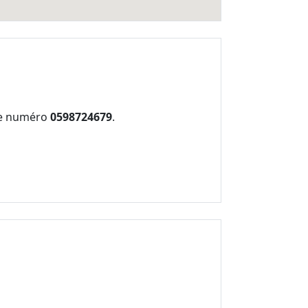
 le numéro
0598724679
.