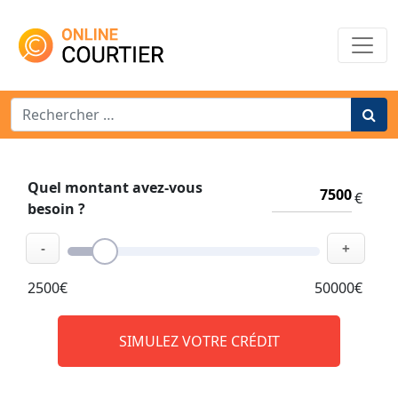
Main Navigation
Search for:
Quel montant avez-vous
€
besoin ?
-
+
2500€
50000€
SIMULEZ VOTRE CRÉDIT