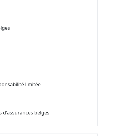
elges
onsabilité limitée
rs d'assurances belges