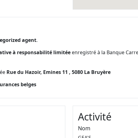
egorized agent
.
ative à responsabilité limitée
enregistré à la Banque Carr
tuée
Rue du Hazoir, Emines 11 , 5080 La Bruyère
surances belges
Activité
Nom
GEA'S