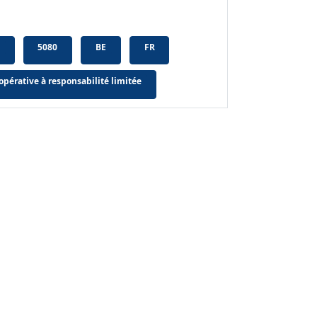
5080
BE
FR
opérative à responsabilité limitée