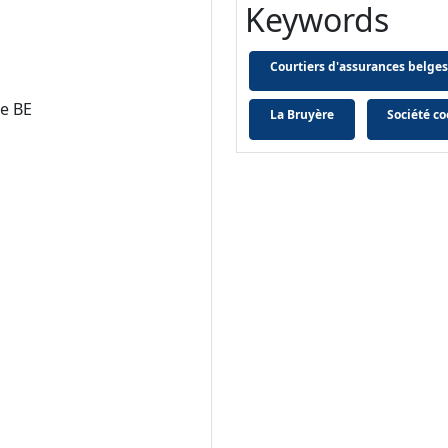
Keywords
Courtiers d'assurances belges
re BE
La Bruyère
Société co