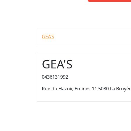
GEA’S
GEA'S
0436131992
Rue du Hazoir, Emines 11 5080 La Bruyè