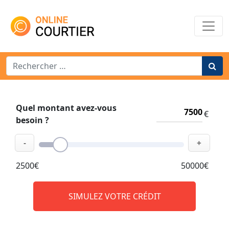
Main Navigation
Search for:
Quel montant avez-vous
€
besoin ?
-
+
2500€
50000€
SIMULEZ VOTRE CRÉDIT