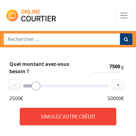
Main Navigation
Search for:
Quel montant avez-vous
€
besoin ?
-
+
2500€
50000€
SIMULEZ VOTRE CRÉDIT