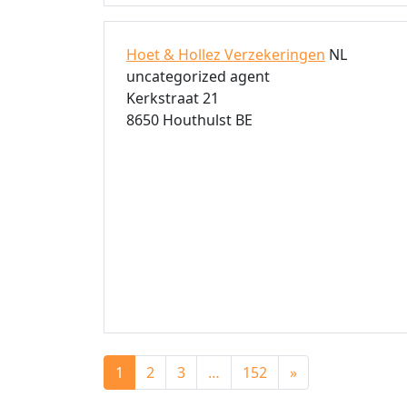
Hoet & Hollez Verzekeringen
NL
uncategorized agent
Kerkstraat 21
8650 Houthulst BE
Posts navigation
1
2
3
…
152
»