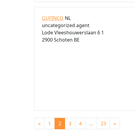
GUFINCO
NL
uncategorized agent
Lode Vleeshouwerslaan 6 1
2900 Schoten BE
Posts navigation
«
1
2
3
4
…
23
»